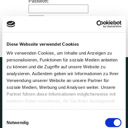
Passwort:
Diese Webseite verwendet Cookies
Wir verwenden Cookies, um Inhalte und Anzeigen zu
personalisieren, Funktionen für soziale Medien anbieten
zu können und die Zugriffe auf unsere Website zu
analysieren. Außerdem geben wir Informationen zu Ihrer
Verwendung unserer Website an unsere Partner für
Wir machen
soziale Medien, Werbung und Analysen weiter. Unsere
Unikate.
In Serie.
Partner führen diese Informationen möglicherweise mit
weiteren Daten zusammen, die Sie ihnen bereitgestellt
haben oder die sie im Rahmen Ihrer Nutzung der Dienste
LEISTUNGEN
gesammelt haben. Mit dem Besuch unserer Website
Einwilligungsauswahl
erklären Sie sich mit unserer Datenschutzerklärung
Notwendig
Entwicklung & Konstruktion