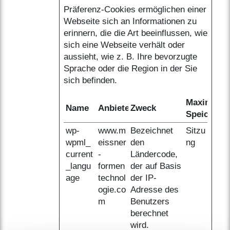
Präferenz-Cookies ermöglichen einer
Webseite sich an Informationen zu
erinnern, die die Art beeinflussen, wie
sich eine Webseite verhält oder
aussieht, wie z. B. Ihre bevorzugte
Sprache oder die Region in der Sie
sich befinden.
Maximale
Name
Anbieter
Zweck
Speicherd
wp-
www.m
Bezeichnet
Sitzu
wpml_
eissner
den
ng
current
-
Ländercode,
_langu
formen
der auf Basis
age
technol
der IP-
ogie.co
Adresse des
m
Benutzers
berechnet
wird.