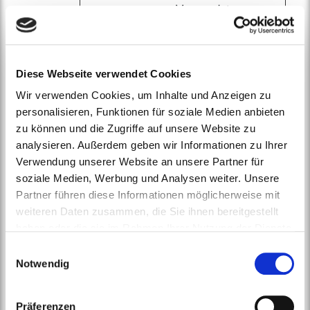
Verwendet,
um
festzustellen,
welche
Sprache für
Diese Webseite verwendet Cookies
Benutzer
Wir verwenden Cookies, um Inhalte und Anzeigen zu
verwendet
personalisieren, Funktionen für soziale Medien anbieten
werden soll.
zu können und die Zugriffe auf unsere Website zu
analysieren. Außerdem geben wir Informationen zu Ihrer
Verwendung unserer Website an unsere Partner für
Bei sogenannten Cookies handelt es
soziale Medien, Werbung und Analysen weiter. Unsere
sich um Textdateien, die bei einem
Partner führen diese Informationen möglicherweise mit
Abruf einer Webseite im
weiteren Daten zusammen, die Sie ihnen bereitgestellt
Internetbrowser bzw. vom
haben oder die sie im Rahmen Ihrer Nutzung der Dienste
Internetbrowser auf dem Endgerät des
gesammelt haben. Mit dem Besuch unserer Website
Abrufenden gespeichert werden. Ein
Einwilligungsauswahl
erklären Sie sich mit unserer Datenschutzerklärung
Notwendig
Cookie enthält eine charakteristische
einverstanden.
Zeichenfolge, die eine eindeutige
Identifizierung des Browsers beim
Präferenzen